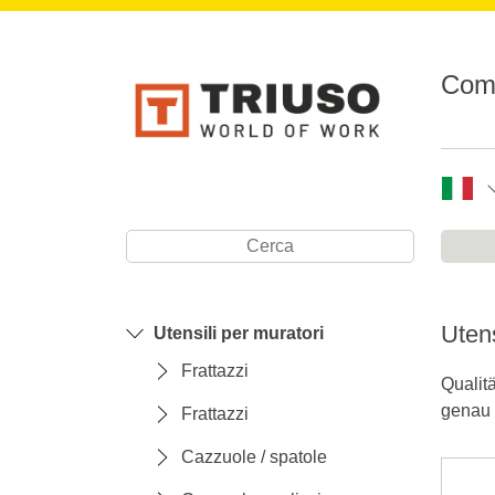
Comp
Utens
Utensili per muratori
Frattazzi
Qualit
genau 
Frattazzi
Cazzuole / spatole