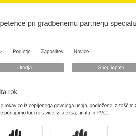
etence pri gradbenemu partnerju specializ
Podjetje
Zaposlitev
Novice
Orodja
Sneg lopato
ta rok
e rokavice iz cepljenega govejega usnja, podložene, z zaščito z
 ponujamo tudi rokavice iz lateksa, nitrila in PVC.