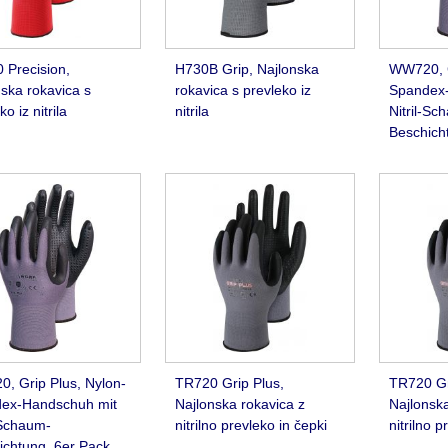
 Precision,
H730B Grip, Najlonska
WW720, G
ska rokavica s
rokavica s prevleko iz
Spandex-
ko iz nitrila
nitrila
Nitril-Sc
Beschich
, Grip Plus, Nylon-
TR720 Grip Plus,
TR720 Gr
ex-Handschuh mit
Najlonska rokavica z
Najlonska
-Schaum-
nitrilno prevleko in čepki
nitrilno p
ichtung, 6er Pack,