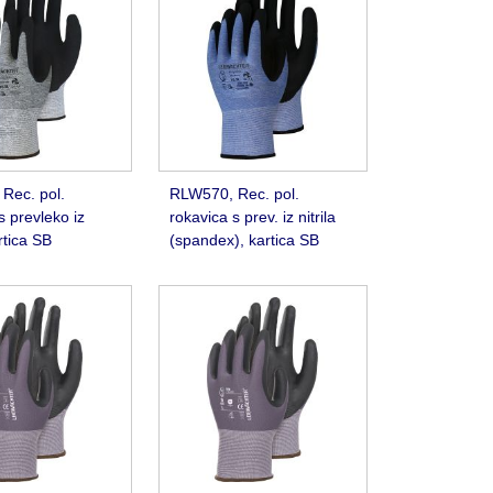
Rec. pol.
RLW570, Rec. pol.
s prevleko iz
rokavica s prev. iz nitrila
artica SB
(spandex), kartica SB