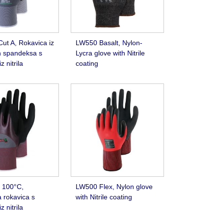
ut A, Rokavica iz
LW550 Basalt, Nylon-
n spandeksa s
Lycra glove with Nitrile
z nitrila
coating
 100°C,
LW500 Flex, Nylon glove
 rokavica s
with Nitrile coating
z nitrila