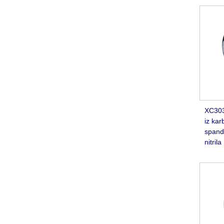
XC303
iz kar
spand
nitrila