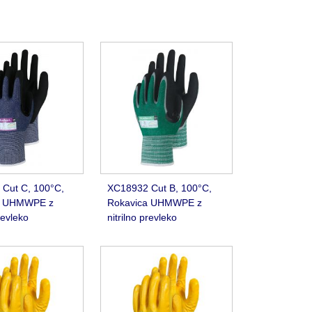
Cut C, 100°C,
XC18932 Cut B, 100°C,
a UHMWPE z
Rokavica UHMWPE z
revleko
nitrilno prevleko