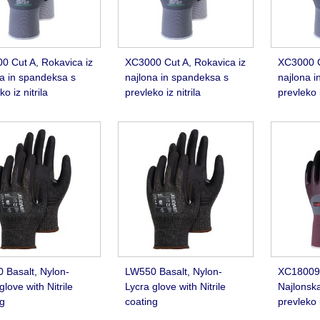
0 Cut A, Rokavica iz
XC3000 Cut A, Rokavica iz
XC3000 C
na in spandeksa s
najlona in spandeksa s
najlona i
ko iz nitrila
prevleko iz nitrila
prevleko i
 Basalt, Nylon-
LW550 Basalt, Nylon-
XC18009
glove with Nitrile
Lycra glove with Nitrile
Najlonska
ng
coating
prevleko i