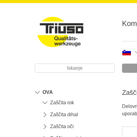
Komp
Zašči
OVA
Zaščita rok
Delovn
uporabe
Zaščita dihal
Zaščita oči