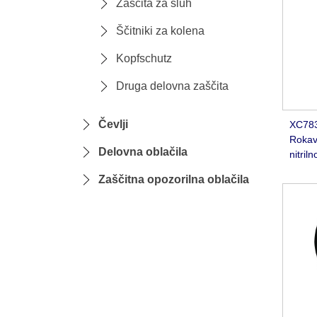
Zaščita za sluh
Ščitniki za kolena
Kopfschutz
Druga delovna zaščita
Čevlji
XC783
Roka
Delovna oblačila
nitril
Zaščitna opozorilna oblačila