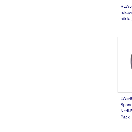
RLW58
rokavi
nitril
LW540
Spand
Nitril
Pack