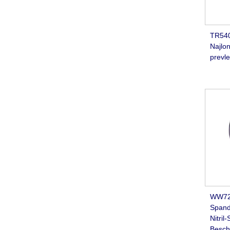
TR540
Najlon
prevle
WW720
Spand
Nitril
Besch