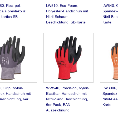
0, Rec. pol.
LW510, Eco-Foam,
LW540, G
ca s prevleko iz
Polyester-Handschuh mit
Spandex-
a, kartica SB
Nitril-Schaum-
Nitril-Be
Beschichtung, SB-Karte
Karte
, Grip, Nylon-
WW540, Precision, Nylon-
LW3006, 
ex-Handschuh mit
Elasthan Handschuh mit
Spandex-
-Beschichtung, 6er
Nitril-Sand Beschichtung,
Nitril-Be
6er Pack, EAN-
Karte
Auszeichnung