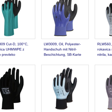
09 Cut-D, 100°C,
LW3009, Oil, Polyester-
RLW560, 
vica UHMWPE z
Handschuh mit Nitril-
rokavica 
no prevleko
Beschichtung, SB-Karte
nitrila, k