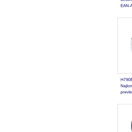
EAN-A
H790B
Najlon
prevle