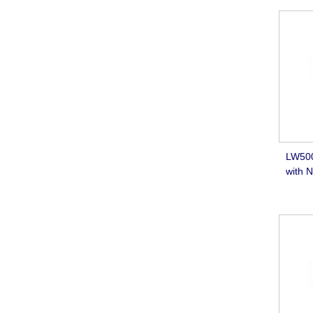
LW500
with N