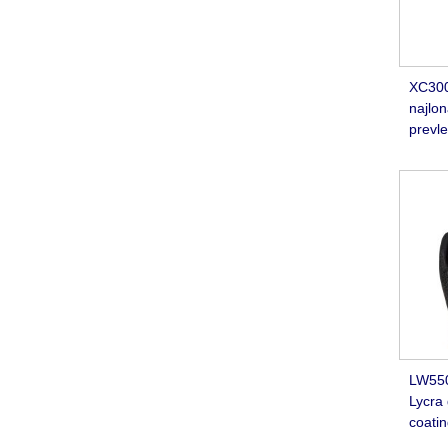
XC300
najlo
prevle
LW550
Lycra 
coati