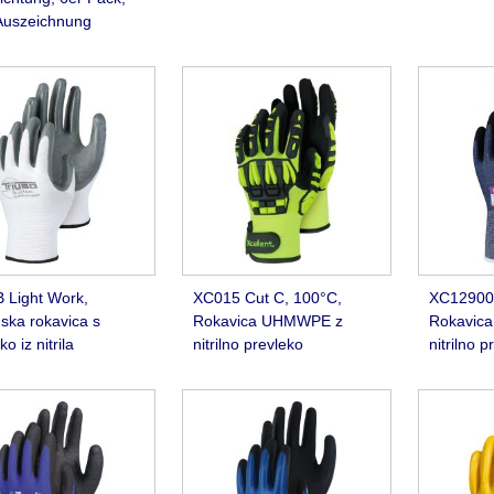
uszeichnung
 Light Work,
XC015 Cut C, 100°C,
XC12900 
ska rokavica s
Rokavica UHMWPE z
Rokavic
ko iz nitrila
nitrilno prevleko
nitrilno p