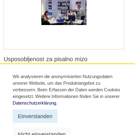
Usposobljenost za pisalno mizo
Navkljub sodobni tehniki pa so še vedno ljudje tisti, ki
razvijajo posel. Rutinska dela opravljajo računalniki,
Wir analysieren die anonymisierten Nutzungsdaten
najpomembnejši predpogoj za uspeh pa so kompetence
unserer Website, um das Produktangebot zu
naših sodelavcev.
verbessern. Beim Erfassen der Daten werden Cookies
eingesetzt. Weitere Informationen finden Sie in unserer
Datenschutzerklärung
.
Einverstanden
Nicht einverstanden
© 2012 - 2026 TRIUSO GmbH