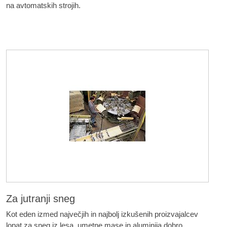
na avtomatskih strojih.
Za jutranji sneg
Kot eden izmed največjih in najbolj izkušenih proizvajalcev
lopat za sneg iz lesa, umetne mase in aluminija dobro