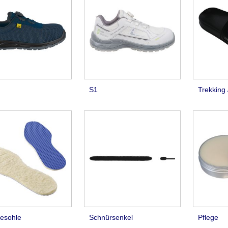
S1
Trekking /
gesohle
Schnürsenkel
Pflege