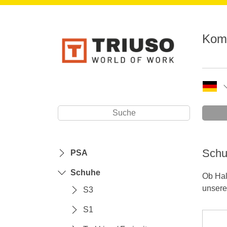
Komp
Sch
PSA
Schuhe
Ob Hal
unsere
S3
S1