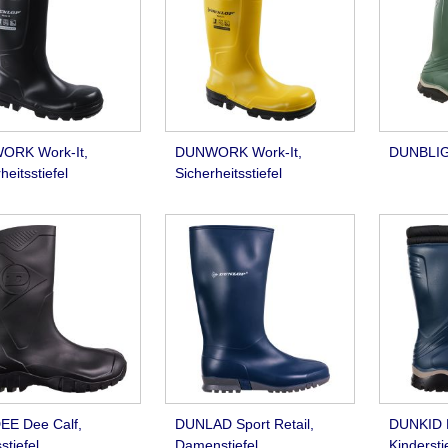
ORK Work-It,
DUNWORK Work-It,
DUNBLIG 
heitsstiefel
Sicherheitsstiefel
E Dee Calf,
DUNLAD Sport Retail,
DUNKID K
stiefel
Damenstiefel
Kindersti