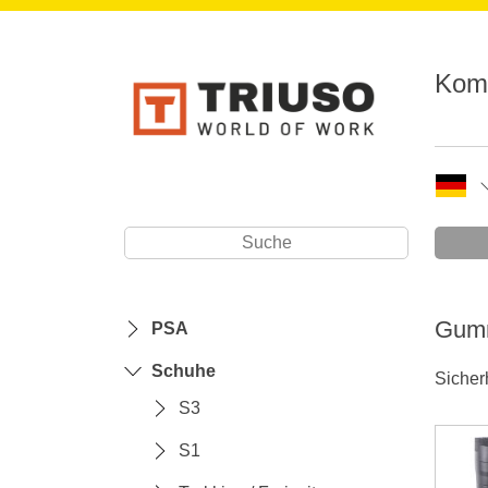
Komp
Gumm
PSA
Schuhe
Sicher
S3
S1