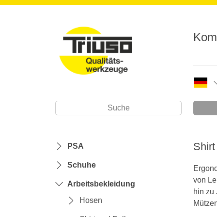
Komp
Shirt
PSA
Schuhe
Ergono
von Le
Arbeitsbekleidung
hin zu
Hosen
Mützen