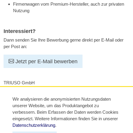
Firmenwagen vom Premium-Hersteller, auch zur privaten
Nutzung
Interessiert?
Dann senden Sie Ihre Bewerbung gerne direkt per E-Mail oder
per Post an:
Jetzt per E-Mail bewerben
TRIUSO GmbH
Personalabteilung
z. Hd. Fr. Veronika Rinberger
Wir analysieren die anonymisierten Nutzungsdaten
Steeg 4
unserer Website, um das Produktangebot zu
84428 Buchbach
verbessern. Beim Erfassen der Daten werden Cookies
eingesetzt. Weitere Informationen finden Sie in unserer
E-Mail:
karriere@triuso.de
Datenschutzerklärung
.
Telefon:
+49 8086 9308-401